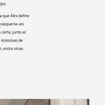
ipo.
a que Álex define
 casquería «es
carta, junto al
as kokotxas de
n, entre otras