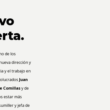
evo
rta.
no de los
nueva dirección y
ia y el trabajo en
volucrados
Juan
e Comillas
y de
os estar más
umiller y jefa de